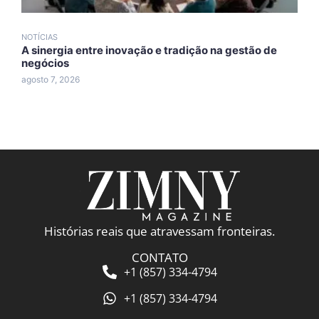
NOTÍCIAS
N
A sinergia entre inovação e tradição na gestão de
A
negócios
A
agosto 7, 2026
a
Histórias reais que atravessam fronteiras.
CONTATO
+1 (857) 334-4794
+1 (857) 334-4794