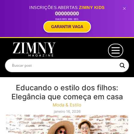
INSCRIÇÕES ABERTAS
ZIMNY KIDS
×
00
00
00
00
DIAS
HRS
MIN
SEG
GARANTIR VAGA
Educando o estilo dos filhos:
Elegância que começa em casa
Moda & Estilo
janeiro 16, 2026