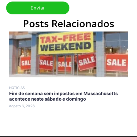
Posts Relacionados
NOTÍCIAS
N
Fim de semana sem impostos em Massachusetts
T
acontece neste sábado e domingo
d
agosto 6, 2026
a