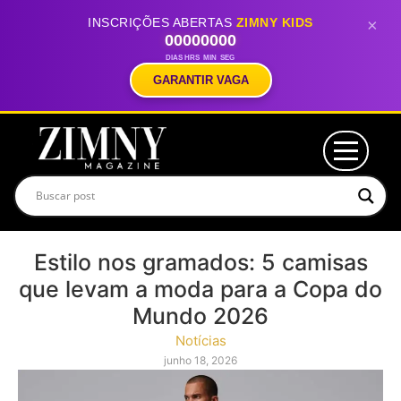
INSCRIÇÕES ABERTAS
ZIMNY KIDS
×
00
00
00
00
DIAS
HRS
MIN
SEG
GARANTIR VAGA
Estilo nos gramados: 5 camisas
que levam a moda para a Copa do
Mundo 2026
Notícias
junho 18, 2026