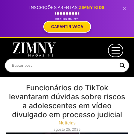
INSCRIÇÕES ABERTAS
ZIMNY KIDS
×
00
00
00
00
DIAS
HRS
MIN
SEG
GARANTIR VAGA
Funcionários do TikTok
levantaram dúvidas sobre riscos
a adolescentes em vídeo
divulgado em processo judicial
Notícias
agosto 25, 2025