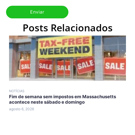
Posts Relacionados
NOTÍCIAS
N
Fim de semana sem impostos em Massachusetts
T
acontece neste sábado e domingo
d
agosto 6, 2026
a