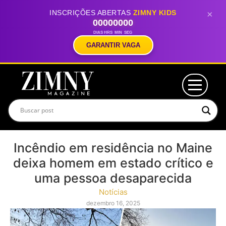
INSCRIÇÕES ABERTAS
ZIMNY KIDS
×
00
00
00
00
DIAS
HRS
MIN
SEG
GARANTIR VAGA
Incêndio em residência no Maine
deixa homem em estado crítico e
uma pessoa desaparecida
Notícias
dezembro 16, 2025