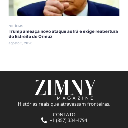
NOTÍCIAS
N
Trump ameaça novo ataque ao Irã e exige reabertura
A
do Estreito de Ormuz
c
agosto 5, 2026
a
Histórias reais que atravessam fronteiras.
CONTATO
+1 (857) 334-4794