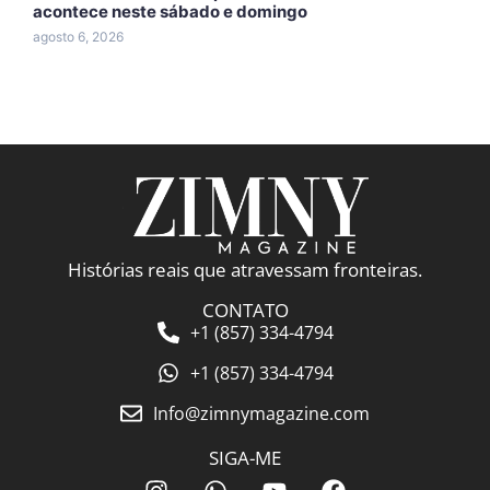
acontece neste sábado e domingo
d
agosto 6, 2026
a
Histórias reais que atravessam fronteiras.
CONTATO
+1 (857) 334-4794
+1 (857) 334-4794
Info@zimnymagazine.com
SIGA-ME