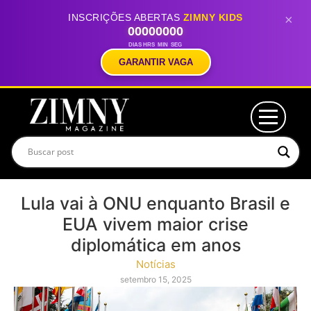
INSCRIÇÕES ABERTAS
ZIMNY KIDS
×
00
00
00
00
DIAS
HRS
MIN
SEG
GARANTIR VAGA
Lula vai à ONU enquanto Brasil e
EUA vivem maior crise
diplomática em anos
Notícias
setembro 15, 2025