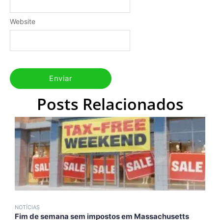
Website
Posts Relacionados
NOTÍCIAS
N
Fim de semana sem impostos em Massachusetts
T