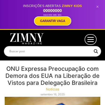
INSCRIÇÕES ABERTAS
ZIMNY KIDS
×
00
00
00
00
DIAS
HRS
MIN
SEG
GARANTIR VAGA
ONU Expressa Preocupação com
Demora dos EUA na Liberação de
Vistos para Delegação Brasileira
Notícias
setembro 16, 2025