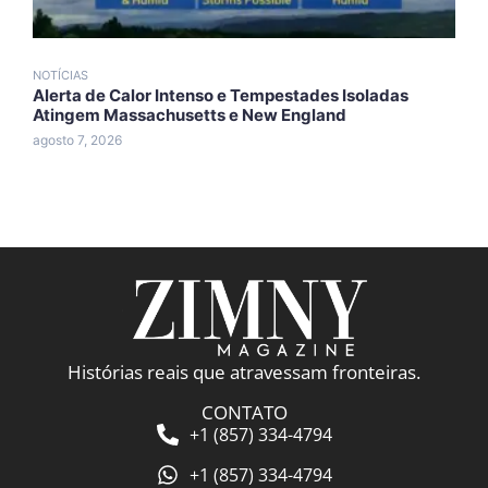
NOTÍCIAS
N
Alerta de Calor Intenso e Tempestades Isoladas
F
Atingem Massachusetts e New England
a
agosto 7, 2026
a
Histórias reais que atravessam fronteiras.
CONTATO
+1 (857) 334-4794
+1 (857) 334-4794