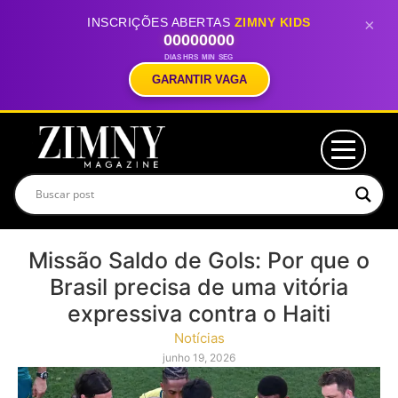
INSCRIÇÕES ABERTAS
ZIMNY KIDS
×
00
00
00
00
DIAS
HRS
MIN
SEG
GARANTIR VAGA
Missão Saldo de Gols: Por que o
Brasil precisa de uma vitória
expressiva contra o Haiti
Notícias
junho 19, 2026