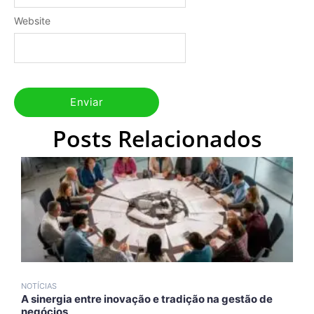
Website
Posts Relacionados
NOTÍCIAS
N
A sinergia entre inovação e tradição na gestão de
A
negócios
A