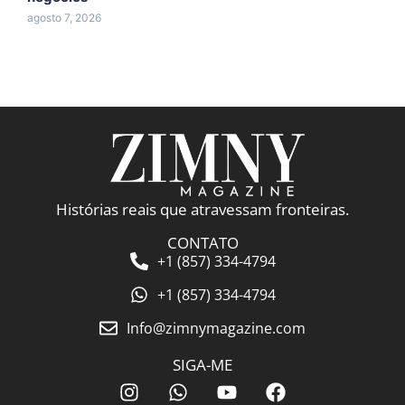
agosto 7, 2026
a
Histórias reais que atravessam fronteiras.
CONTATO
+1 (857) 334-4794
+1 (857) 334-4794
Info@zimnymagazine.com
SIGA-ME