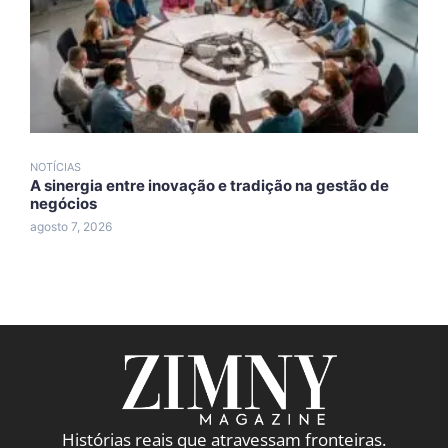
NOTÍCIAS
N
A sinergia entre inovação e tradição na gestão de
A
negócios
A
agosto 7, 2026
a
Histórias reais que atravessam fronteiras.