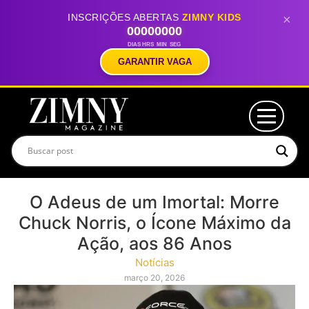
INSCRIÇÕES ABERTAS
ZIMNY KIDS
×
00
00
00
00
DIAS
HRS
MIN
SEG
GARANTIR VAGA
O Adeus de um Imortal: Morre
Chuck Norris, o Ícone Máximo da
Ação, aos 86 Anos
Notícias
março 20, 2026