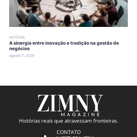
NOTÍCIAS
N
A sinergia entre inovação e tradição na gestão de
A
negócios
A
agosto 7, 2026
a
Histórias reais que atravessam fronteiras.
CONTATO