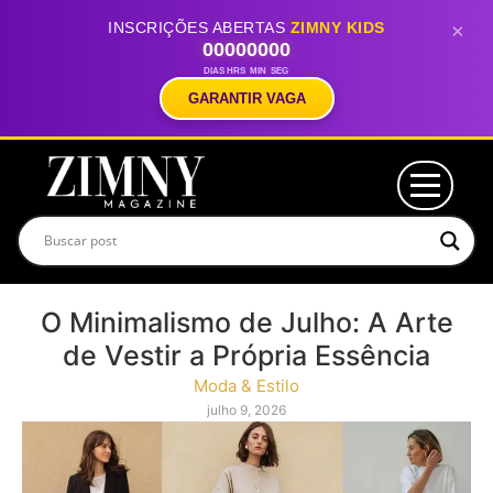
INSCRIÇÕES ABERTAS
ZIMNY KIDS
×
00
00
00
00
DIAS
HRS
MIN
SEG
GARANTIR VAGA
O Minimalismo de Julho: A Arte
de Vestir a Própria Essência
Moda & Estilo
julho 9, 2026