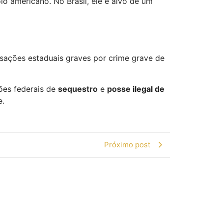
lo americano. No Brasil, ele é alvo de um
usações estaduais graves por crime grave de
ões federais de
sequestro
e
posse ilegal de
e.
Próximo post