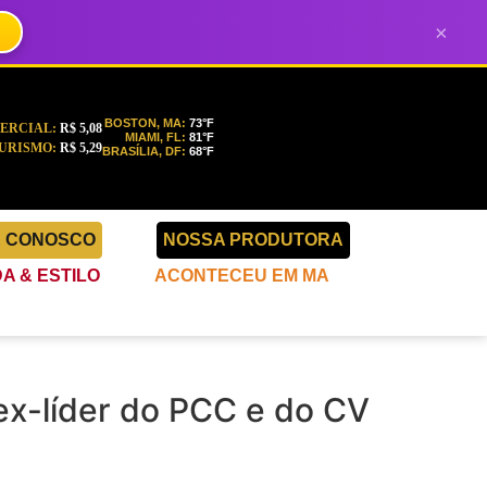
×
BOSTON, MA:
73°F
ERCIAL:
R$ 5,08
MIAMI, FL:
81°F
URISMO:
R$ 5,29
BRASÍLIA, DF:
68°F
E CONOSCO
NOSSA PRODUTORA
A & ESTILO
ACONTECEU EM MA
ex-líder do PCC e do CV