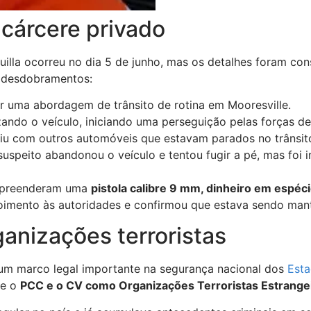
 cárcere privado
uilla ocorreu no dia 5 de junho, mas os detalhes foram con
s desdobramentos:
ar uma abordagem de trânsito de rotina em Mooresville.
izando o veículo, iniciando uma perseguição pelas forças d
diu com outros automóveis que estavam parados no trânsit
speito abandonou o veículo e tentou fugir a pé, mas foi i
s apreenderam uma
pistola calibre 9 mm, dinheiro em espéci
poimento às autoridades e confirmou que estava sendo man
anizações terroristas
m um marco legal importante na segurança nacional dos
Esta
te o
PCC e o CV como Organizações Terroristas Estrange