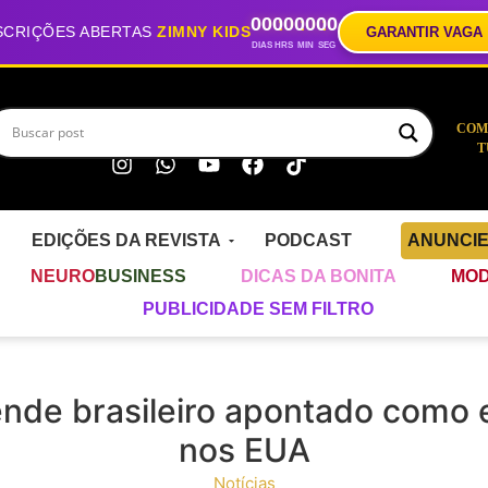
00
00
00
00
SCRIÇÕES ABERTAS
ZIMNY KIDS
GARANTIR VAGA
DIAS
HRS
MIN
SEG
COM
T
EDIÇÕES DA REVISTA
PODCAST
ANUNCI
NEURO
BUSINESS
DICAS DA BONITA
MOD
PUBLICIDADE SEM FILTRO
rende brasileiro apontado como 
nos EUA
Notícias