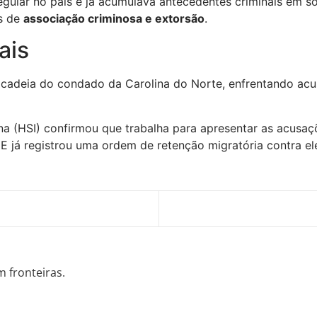
regular no país e já acumulava antecedentes criminais em so
es de
associação criminosa e extorsão
.
ais
na cadeia do condado da Carolina do Norte, enfrentando ac
na (HSI) confirmou que trabalha para apresentar as acusaç
CE já registrou uma ordem de retenção migratória contra el
m fronteiras.