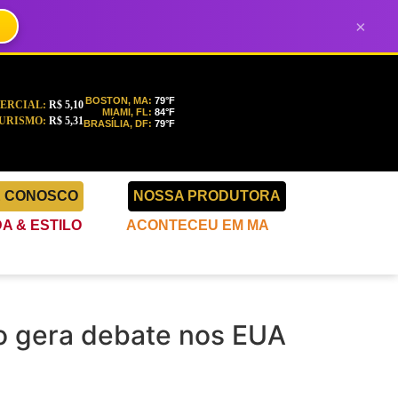
×
BOSTON, MA:
79°F
ERCIAL:
R$ 5,10
MIAMI, FL:
84°F
URISMO:
R$ 5,31
BRASÍLIA, DF:
79°F
E CONOSCO
NOSSA PRODUTORA
A & ESTILO
ACONTECEU EM MA
o gera debate nos EUA