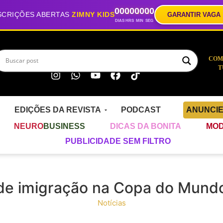
00
00
00
00
SCRIÇÕES ABERTAS
ZIMNY KIDS
GARANTIR VAGA
DIAS
HRS
MIN
SEG
COM
T
EDIÇÕES DA REVISTA
PODCAST
ANUNCI
NEURO
BUSINESS
DICAS DA BONITA
MOD
PUBLICIDADE SEM FILTRO
de imigração na Copa do Mund
Notícias