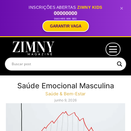
INSCRIÇÕES ABERTAS
ZIMNY KIDS
×
00
00
00
00
DIAS
HRS
MIN
SEG
GARANTIR VAGA
Saúde Emocional Masculina
Saúde & Bem-Estar
junho 9, 2026