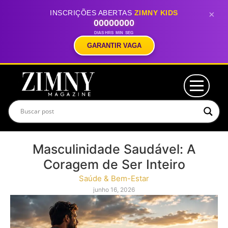
INSCRIÇÕES ABERTAS
ZIMNY KIDS
×
00
00
00
00
DIAS
HRS
MIN
SEG
GARANTIR VAGA
Masculinidade Saudável: A
Coragem de Ser Inteiro
Saúde & Bem-Estar
junho 16, 2026