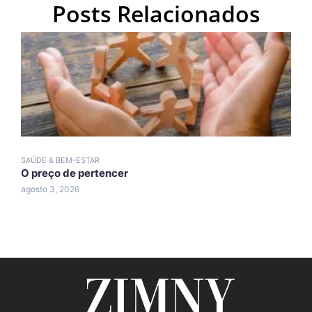
Posts Relacionados
SAÚDE & BEM-ESTAR
S
O preço de pertencer
C
agosto 3, 2026
j