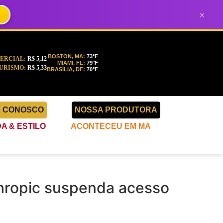
×
BOSTON, MA:
73°F
ERCIAL:
R$ 5,12
MIAMI, FL:
79°F
URISMO:
R$ 5,33
BRASÍLIA, DF:
70°F
E CONOSCO
NOSSA PRODUTORA
A & ESTILO
ACONTECEU EM MA
hropic suspenda acesso