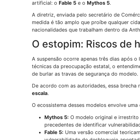
artificial: o
Fable 5
e o
Mythos 5
.
A diretriz, enviada pelo secretário de Comé
medida é tão amplo que proíbe qualquer cidad
nacionalidades que trabalham dentro da Anth
O estopim: Riscos de 
A suspensão ocorre apenas três dias após o 
técnicas da preocupação estatal, o entendi
de burlar as travas de segurança do modelo.
De acordo com as autoridades, essa brecha 
escala
.
O ecossistema desses modelos envolve uma d
Mythos 5:
O modelo original e irrestrit
precedentes de identificar vulnerabilid
Fable 5:
Uma versão comercial teoricame
vulnerabilidade de desbloqueio apontad