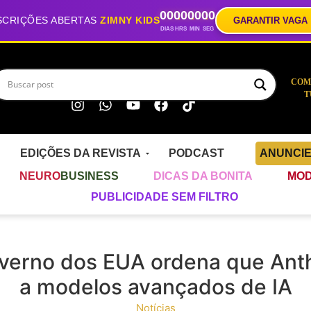
00
00
00
00
SCRIÇÕES ABERTAS
ZIMNY KIDS
GARANTIR VAGA
DIAS
HRS
MIN
SEG
COM
T
EDIÇÕES DA REVISTA
PODCAST
ANUNCI
NEURO
BUSINESS
DICAS DA BONITA
MOD
PUBLICIDADE SEM FILTRO
overno dos EUA ordena que Ant
a modelos avançados de IA
Notícias