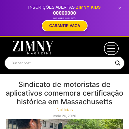
INSCRIÇÕES ABERTAS
ZIMNY KIDS
×
00
00
00
00
DIAS
HRS
MIN
SEG
GARANTIR VAGA
Sindicato de motoristas de
aplicativos comemora certificação
histórica em Massachusetts
Notícias
maio 26, 2026