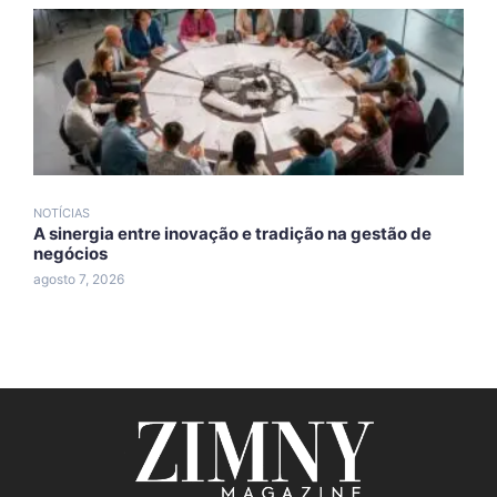
NOTÍCIAS
N
A sinergia entre inovação e tradição na gestão de
A
negócios
A
agosto 7, 2026
a