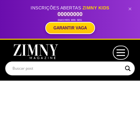
INSCRIÇÕES ABERTAS
ZIMNY KIDS
×
00
00
00
00
DIAS
HRS
MIN
SEG
GARANTIR VAGA