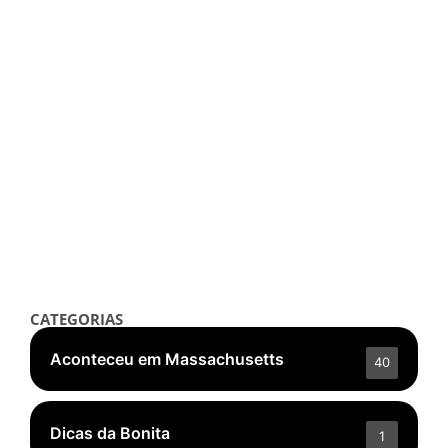
Notícias
Em Pleno New York Fashion Week,
Editor da Zimny Magazine Sofre
Grande Ato de Discriminação em
Hotel de Nova Jersey
setembro 17, 2025
/
Read More
👁️ 5.398 ❤️ 275
CATEGORIAS
Aconteceu em Massachusetts
40
Dicas da Bonita
1