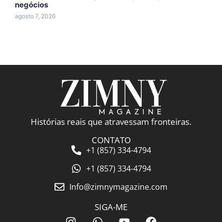
negócios
A
agosto 7, 2026
a
Histórias reais que atravessam fronteiras.
CONTATO
+1 (857) 334-4794
+1 (857) 334-4794
Info@zimnymagazine.com
SIGA-ME