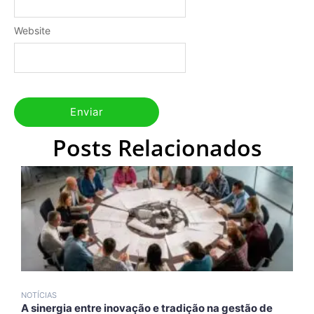
Website
Posts Relacionados
NOTÍCIAS
N
A sinergia entre inovação e tradição na gestão de
A