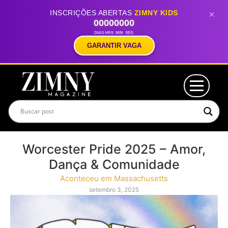
INSCRIÇÕES ABERTAS
ZIMNY KIDS
×
00
00
00
00
DIAS
HRS
MIN
SEG
GARANTIR VAGA
Worcester Pride 2025 – Amor,
Dança & Comunidade
Aconteceu em Massachusetts
setembro 3, 2025