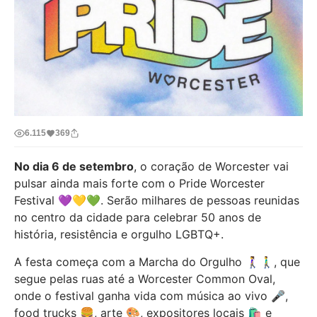
6.115
369
No dia 6 de setembro
, o coração de Worcester vai
pulsar ainda mais forte com o Pride Worcester
Festival 💜💛💚. Serão milhares de pessoas reunidas
no centro da cidade para celebrar 50 anos de
história, resistência e orgulho LGBTQ+.
A festa começa com a Marcha do Orgulho 🚶‍♀️🚶‍♂️, que
segue pelas ruas até a Worcester Common Oval,
onde o festival ganha vida com música ao vivo 🎤,
food trucks 🍔, arte 🎨, expositores locais 🛍️ e