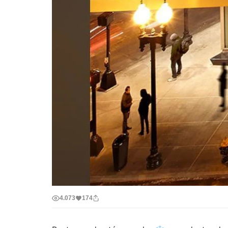
4.073
174