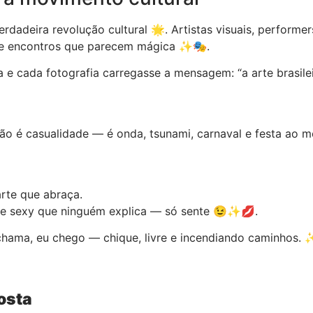
rdadeira revolução cultural 🌟. Artistas visuais, performe
s e encontros que parecem mágica ✨🎭.
 cada fotografia carregasse a mensagem: “a arte brasileir
ão é casualidade — é onda, tsunami, carnaval e festa ao
arte que abraça.
 e sexy que ninguém explica — só sente 😉✨💋.
 chama, eu chego — chique, livre e incendiando caminhos.
osta