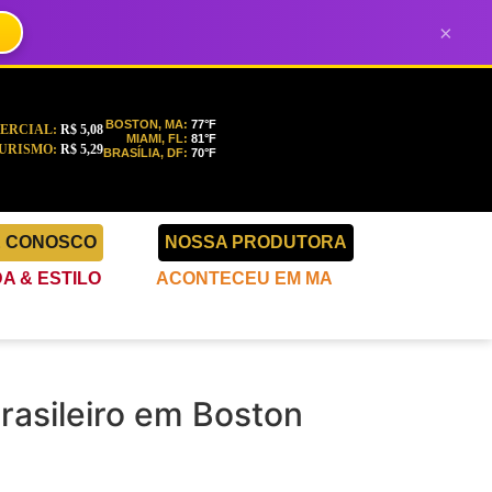
×
BOSTON, MA:
77°F
ERCIAL:
R$ 5,08
MIAMI, FL:
81°F
URISMO:
R$ 5,29
BRASÍLIA, DF:
70°F
E CONOSCO
NOSSA PRODUTORA
A & ESTILO
ACONTECEU EM MA
rasileiro em Boston