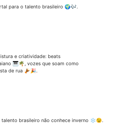
l para o talento brasileiro 🌍🎶.
tura e criatividade: beats
baiano 🎹🌴, vozes que soam como
sta de rua 🪘🎉.
 talento brasileiro não conhece inverno ❄️😉.