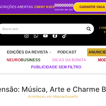
00
00
00
00
SCRIÇÕES ABERTAS
ZIMNY KIDS
GARANTIR VAGA
DIAS
HRS
MIN
SEG
COM
T
EDIÇÕES DA REVISTA
PODCAST
ANUNCI
NEURO
BUSINESS
DICAS DA BONITA
MOD
PUBLICIDADE SEM FILTRO
ensão: Música, Arte e Charme B
Aconteceu em Massachusetts