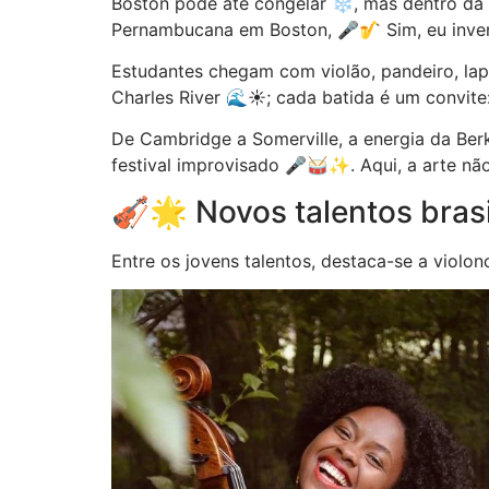
Boston pode até congelar ❄️, mas dentro da B
Pernambucana em Boston, 🎤🎷 Sim, eu invent
Estudantes chegam com violão, pandeiro, lap
Charles River 🌊☀️; cada batida é um convite:
De Cambridge a Somerville, a energia da Berk
festival improvisado 🎤🥁✨. Aqui, a arte não
🎻🌟 Novos talentos brasi
Entre os jovens talentos, destaca-se a violon