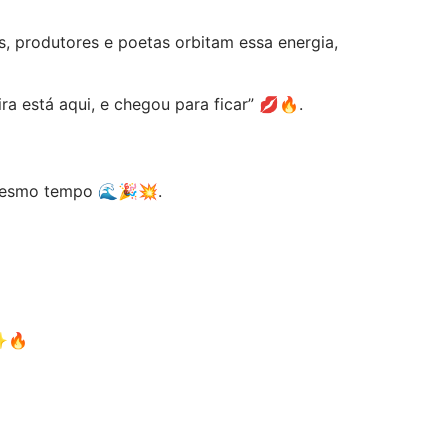
rs, produtores e poetas orbitam essa energia,
a está aqui, e chegou para ficar” 💋🔥.
 mesmo tempo 🌊🎉💥.
 ✨🔥