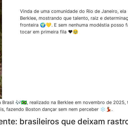
Vinda de uma comunidade do Rio de Janeiro, ela 
Berklee, mostrando que talento, raiz e determin
fronteira 🌍💛. E sem nenhuma modéstia posso fal
tocar em primeira fila ❤️🥹
a Brasil 🎶🇧🇷, realizado na Berklee em novembro de 2025,
ais, fazendo Boston dançar sem nem perceber ❄️💃🏽.
te: brasileiros que deixam rastro