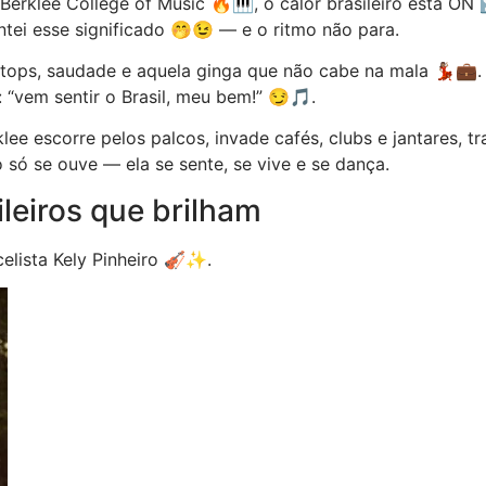
erklee College of Music 🔥🎹, o calor brasileiro está ON 
ei esse significado 🤭😉 — e o ritmo não para.
tops, saudade e aquela ginga que não cabe na mala 💃🏽💼.
 “vem sentir o Brasil, meu bem!” 😏🎵.
lee escorre pelos palcos, invade cafés, clubs e jantares,
 só se ouve — ela se sente, se vive e se dança.
leiros que brilham
celista Kely Pinheiro 🎻✨.