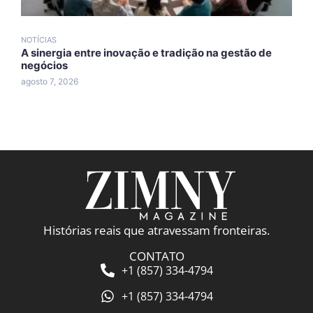
NOTÍCIAS
N
A sinergia entre inovação e tradição na gestão de
A
negócios
A
agosto 7, 2026
a
Histórias reais que atravessam fronteiras.
CONTATO
+1 (857) 334-4794
+1 (857) 334-4794