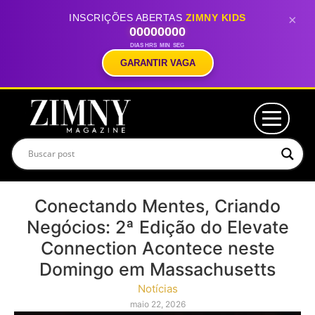
INSCRIÇÕES ABERTAS
ZIMNY KIDS
×
00
00
00
00
DIAS
HRS
MIN
SEG
GARANTIR VAGA
Conectando Mentes, Criando
Negócios: 2ª Edição do Elevate
Connection Acontece neste
Domingo em Massachusetts
Notícias
maio 22, 2026