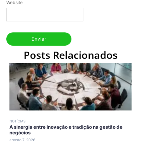
Website
Posts Relacionados
NOTÍCIAS
N
A sinergia entre inovação e tradição na gestão de
A
negócios
A
agosto 7, 2026
a