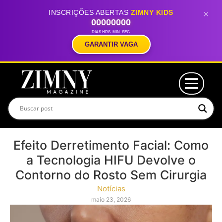
INSCRIÇÕES ABERTAS
ZIMNY KIDS
×
00
00
00
00
DIAS
HRS
MIN
SEG
GARANTIR VAGA
Efeito Derretimento Facial: Como
a Tecnologia HIFU Devolve o
Contorno do Rosto Sem Cirurgia
Notícias
maio 23, 2026