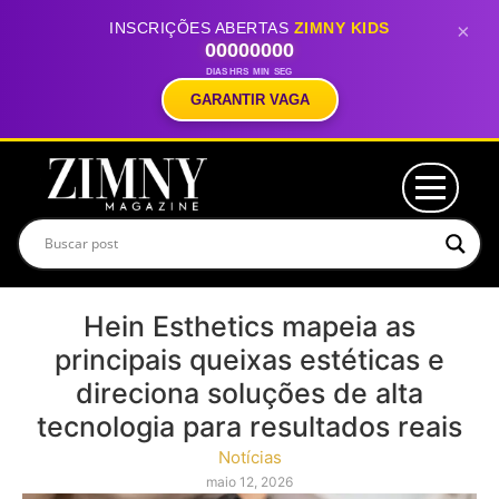
INSCRIÇÕES ABERTAS
ZIMNY KIDS
×
00
00
00
00
DIAS
HRS
MIN
SEG
GARANTIR VAGA
Hein Esthetics mapeia as
principais queixas estéticas e
direciona soluções de alta
tecnologia para resultados reais
Notícias
maio 12, 2026