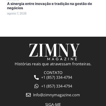
A sinergia entre inovação e tradição na gestão de
A
negócios
A
agosto 7, 2026
a
Histórias reais que atravessam fronteiras.
CONTATO
+1 (857) 334-4794
+1 (857) 334-4794
Info@zimnymagazine.com
SIGA-ME