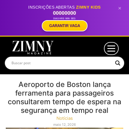
INSCRIÇÕES ABERTAS
ZIMNY KIDS
×
00
00
00
00
DIAS
HRS
MIN
SEG
GARANTIR VAGA
Aeroporto de Boston lança
ferramenta para passageiros
consultarem tempo de espera na
segurança em tempo real
Notícias
maio 12, 2026