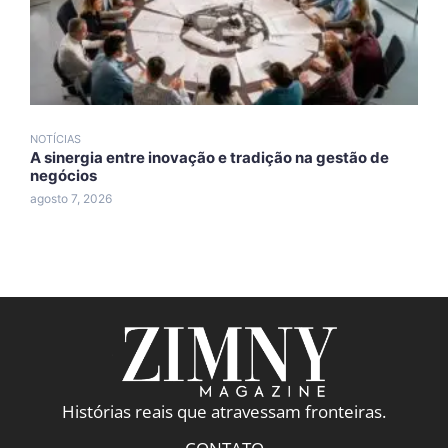
NOTÍCIAS
N
A sinergia entre inovação e tradição na gestão de
A
negócios
A
agosto 7, 2026
a
Histórias reais que atravessam fronteiras.