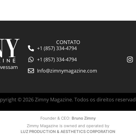
CONTATO
+1 (857) 334-4794
+1 (857) 334-4794
ravessam
Info@zimnymagazine.com
pyright © 2026 Zimny Magazine. Todos os direitos reservad
Founder & CEO:
Bruno Zimny
Zimmy Magazine is owned and operated by
LUZ PRODUCTION & AESTHETICS CORPORATION