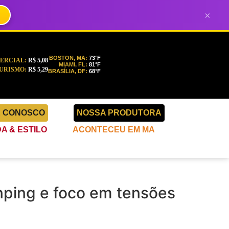
×
BOSTON, MA:
73°F
ERCIAL:
R$ 5,08
MIAMI, FL:
81°F
URISMO:
R$ 5,29
BRASÍLIA, DF:
68°F
E CONOSCO
NOSSA PRODUTORA
A & ESTILO
ACONTECEU EM MA
nping e foco em tensões