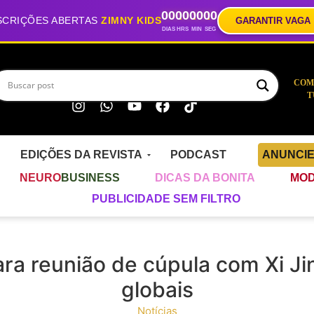
00
00
00
00
SCRIÇÕES ABERTAS
ZIMNY KIDS
GARANTIR VAGA
DIAS
HRS
MIN
SEG
COM
T
EDIÇÕES DA REVISTA
PODCAST
ANUNCI
NEURO
BUSINESS
DICAS DA BONITA
MOD
PUBLICIDADE SEM FILTRO
ra reunião de cúpula com Xi Ji
globais
Notícias