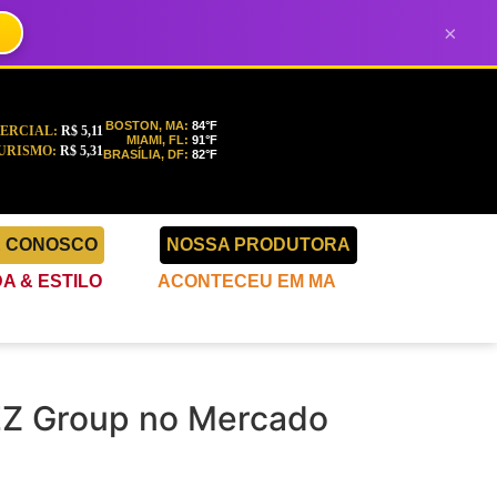
×
BOSTON, MA:
84°F
ERCIAL:
R$ 5,11
MIAMI, FL:
91°F
URISMO:
R$ 5,31
BRASÍLIA, DF:
82°F
E CONOSCO
NOSSA PRODUTORA
A & ESTILO
ACONTECEU EM MA
BEZ Group no Mercado