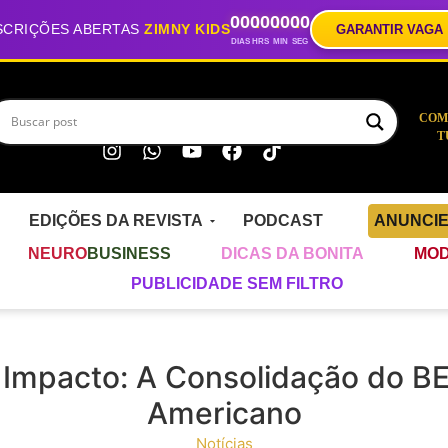
00
00
00
00
SCRIÇÕES ABERTAS
ZIMNY KIDS
GARANTIR VAGA
DIAS
HRS
MIN
SEG
COM
T
EDIÇÕES DA REVISTA
PODCAST
ANUNCI
NEURO
BUSINESS
DICAS DA BONITA
MOD
PUBLICIDADE SEM FILTRO
 Impacto: A Consolidação do 
Americano
Notícias