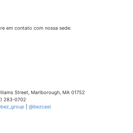
ntre em contato com nossa sede:
liams Street, Marlborough, MA 01752
) 283-0702
bez_group
|
@bezcast