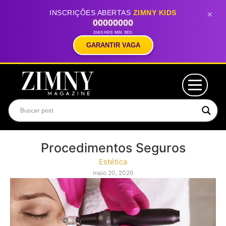
INSCRIÇÕES ABERTAS
ZIMNY KIDS
×
00
00
00
00
DIAS
HRS
MIN
SEG
GARANTIR VAGA
Procedimentos Seguros
Estética
maio 20, 2026