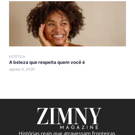
ESTÉTICA
E
A beleza que respeita quem você é
A
n
agosto 4, 2026
j
Histórias reais que atravessam fronteiras.