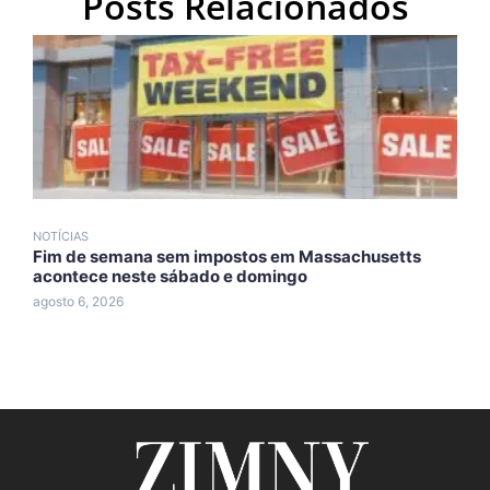
Posts Relacionados
NOTÍCIAS
N
Fim de semana sem impostos em Massachusetts
T
acontece neste sábado e domingo
d
agosto 6, 2026
a