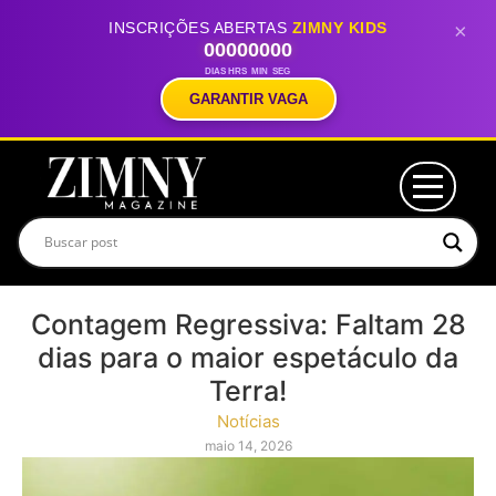
INSCRIÇÕES ABERTAS
ZIMNY KIDS
×
00
00
00
00
DIAS
HRS
MIN
SEG
GARANTIR VAGA
Contagem Regressiva: Faltam 28
dias para o maior espetáculo da
Terra!
Notícias
maio 14, 2026