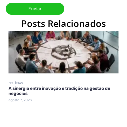
Posts Relacionados
NOTÍCIAS
N
A sinergia entre inovação e tradição na gestão de
A
negócios
A
agosto 7, 2026
a