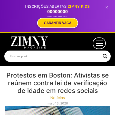
INSCRIÇÕES ABERTAS
ZIMNY KIDS
×
00
00
00
00
DIAS
HRS
MIN
SEG
GARANTIR VAGA
Protestos em Boston: Ativistas se
reúnem contra lei de verificação
de idade em redes sociais
Notícias
maio 13, 2026