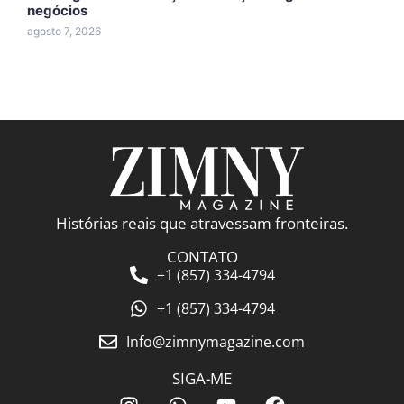
negócios
A
agosto 7, 2026
a
Histórias reais que atravessam fronteiras.
CONTATO
+1 (857) 334-4794
+1 (857) 334-4794
Info@zimnymagazine.com
SIGA-ME