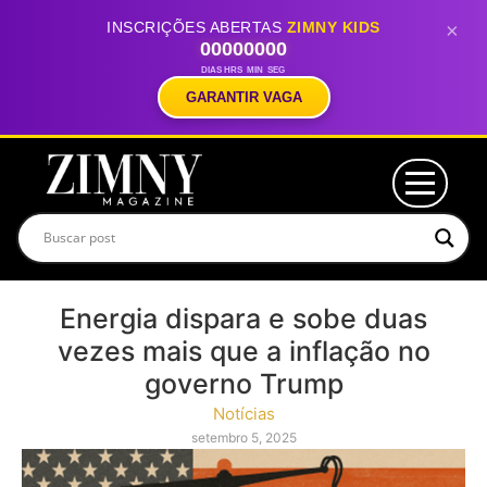
INSCRIÇÕES ABERTAS
ZIMNY KIDS
×
00
00
00
00
DIAS
HRS
MIN
SEG
GARANTIR VAGA
Energia dispara e sobe duas
vezes mais que a inflação no
governo Trump
Notícias
setembro 5, 2025