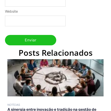
Website
Posts Relacionados
NOTÍCIAS
N
A sinergia entre inovação e tradição na gestão de
A