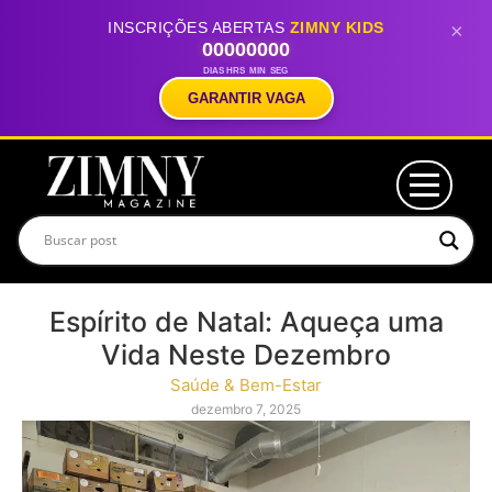
INSCRIÇÕES ABERTAS
ZIMNY KIDS
×
00
00
00
00
DIAS
HRS
MIN
SEG
GARANTIR VAGA
Espírito de Natal: Aqueça uma
Vida Neste Dezembro
Saúde & Bem-Estar
dezembro 7, 2025