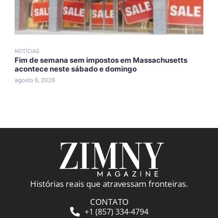
NOTÍCIAS
N
Fim de semana sem impostos em Massachusetts
T
acontece neste sábado e domingo
d
agosto 6, 2026
a
Histórias reais que atravessam fronteiras.
CONTATO
+1 (857) 334-4794