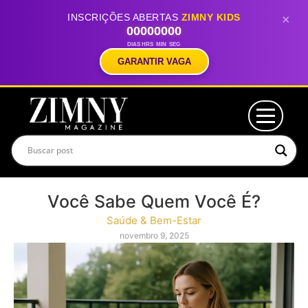
INSCRIÇÕES ABERTAS
ZIMNY KIDS
×
00
00
00
00
DIAS
HRS
MIN
SEG
GARANTIR VAGA
Você Sabe Quem Você É?
Saúde & Bem-Estar
novembro 9, 2025