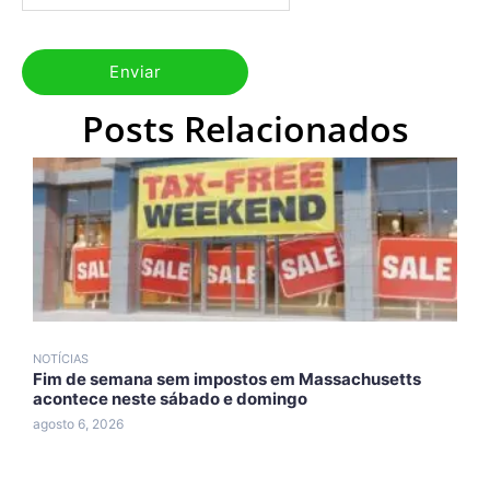
Posts Relacionados
NOTÍCIAS
N
Fim de semana sem impostos em Massachusetts
T
acontece neste sábado e domingo
d
agosto 6, 2026
a