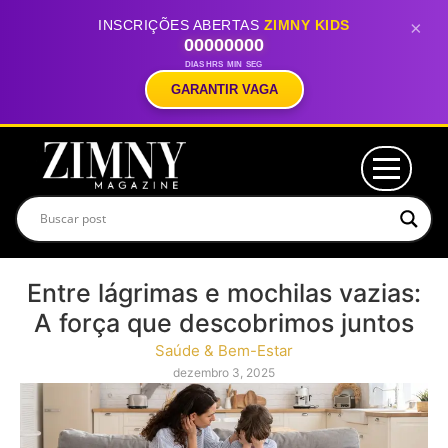
INSCRIÇÕES ABERTAS
ZIMNY KIDS
×
00
00
00
00
DIAS
HRS
MIN
SEG
GARANTIR VAGA
Entre lágrimas e mochilas vazias:
A força que descobrimos juntos
Saúde & Bem-Estar
dezembro 3, 2025