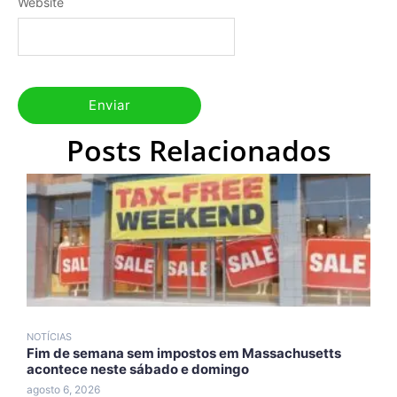
Website
Posts Relacionados
NOTÍCIAS
N
Fim de semana sem impostos em Massachusetts
T
acontece neste sábado e domingo
d
agosto 6, 2026
a