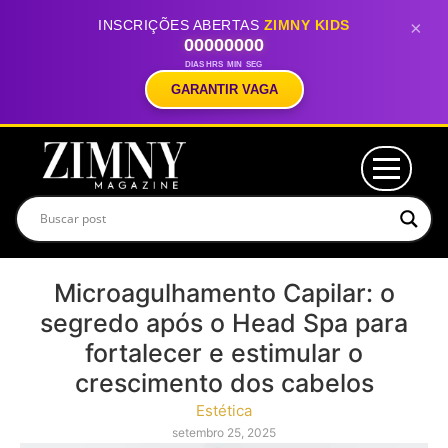
INSCRIÇÕES ABERTAS
ZIMNY KIDS
×
00
00
00
00
DIAS
HRS
MIN
SEG
GARANTIR VAGA
Microagulhamento Capilar: o
segredo após o Head Spa para
fortalecer e estimular o
crescimento dos cabelos
Estética
setembro 25, 2025