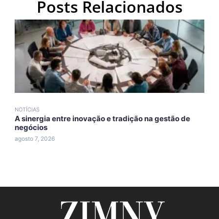
Posts Relacionados
NOTÍCIAS
N
A sinergia entre inovação e tradição na gestão de
A
negócios
A
agosto 7, 2026
a