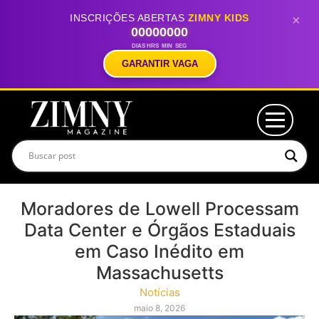
INSCRIÇÕES ABERTAS
ZIMNY KIDS
×
00
00
00
00
DIAS
HRS
MIN
SEG
GARANTIR VAGA
Moradores de Lowell Processam
Data Center e Órgãos Estaduais
em Caso Inédito em
Massachusetts
Notícias
maio 8, 2026