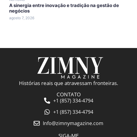
A sinergia entre inovação e tradição na gestão de
A
negócios
A
agosto 7, 2026
a
Histórias reais que atravessam fronteiras.
CONTATO
+1 (857) 334-4794
+1 (857) 334-4794
Info@zimnymagazine.com
SIGA-ME