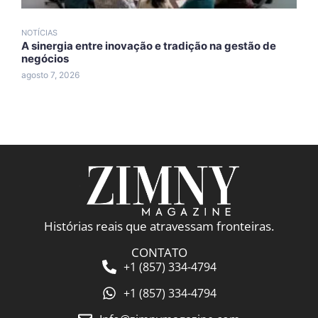
NOTÍCIAS
N
A sinergia entre inovação e tradição na gestão de
A
negócios
A
agosto 7, 2026
a
Histórias reais que atravessam fronteiras.
CONTATO
+1 (857) 334-4794
+1 (857) 334-4794