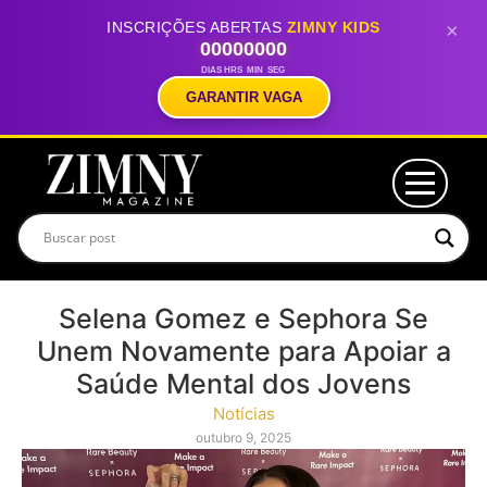
INSCRIÇÕES ABERTAS
ZIMNY KIDS
×
00
00
00
00
DIAS
HRS
MIN
SEG
GARANTIR VAGA
Selena Gomez e Sephora Se
Unem Novamente para Apoiar a
Saúde Mental dos Jovens
Notícias
outubro 9, 2025